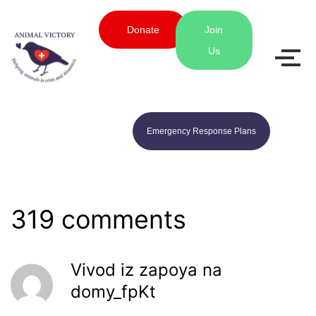
Donate
Join
Us
Emergency Response Plans
319 comments
Vivod iz zapoya na
domy_fpKt