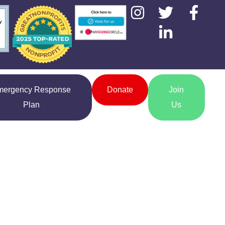
mergency Response
Donate
Join
Plan
Us