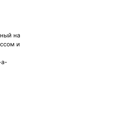
нный на
ссом и
-a-