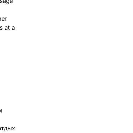
osage
her
s at a
м
отдых