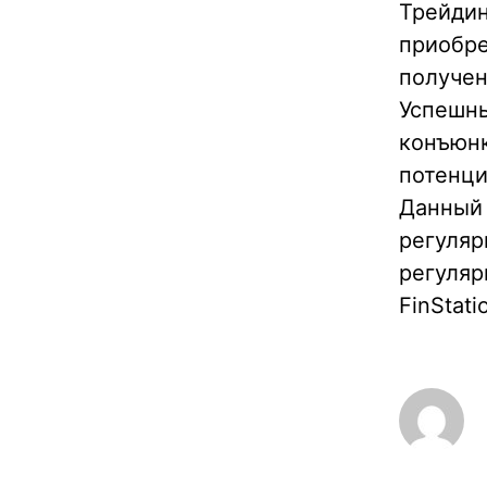
Трейдин
приобре
получен
Успешны
конъюнк
потенци
Данный 
регуляр
регуляр
FinStat