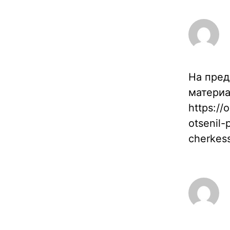
На пред
материа
https://
otsenil-
cherkess