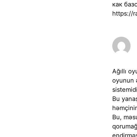
как баз
https://
Ağıllı o
oyunun ə
sistemidi
Bu yanaş
həmçinin
Bu, məsu
qorumağa
endirməy