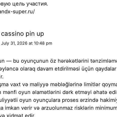
овую цель участия.
randx-super.ru/
cassino pin up
July 31, 2026 at 10:48 pm
yun — bu oyunçunun öz hərəkətlərini tənzimləm
yləncə olaraq davam etdirilməsi üçün qaydalar
r.
ma vaxt və maliyyə məbləğlərinə limitlər qoyma
 mənfi oyun əlamətlərini dərk etməyi əhatə edi
liyyətli oyun oyunçulara proses ərzində hakimi
 imkan verir və arzuolunmaz risklərin minimu
ə xidmət edir.