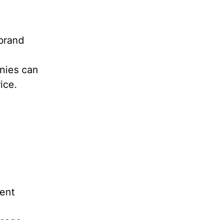
 brand
nies can
ice.
lent