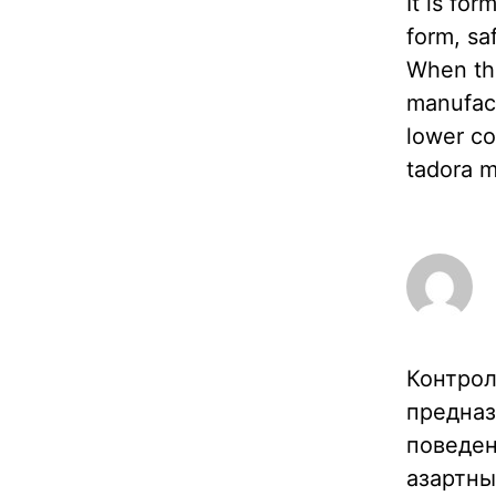
It is fo
form, sa
When the
manufact
lower co
tadora m
Контрол
предназ
поведен
азартны