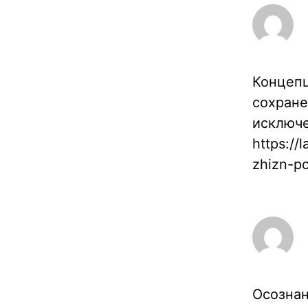
Концепц
сохране
исключе
https://
zhizn-p
Осознан