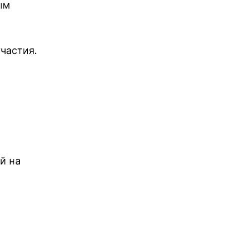
ым
частия.
й на