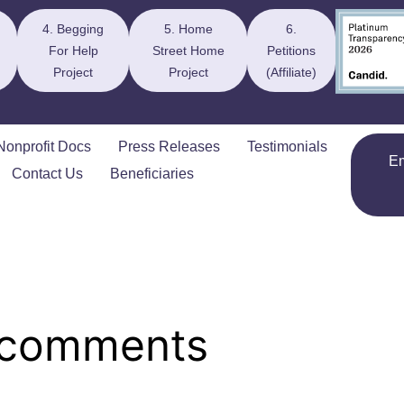
4. Begging
5. Home
6.
For Help
Street Home
Petitions
Project
Project
(Affiliate)
Nonprofit Docs
Press Releases
Testimonials
E
Contact Us
Beneficiaries
 comments