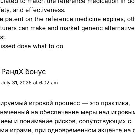
rmulated to match the reference medication in d
fety, and effectiveness.
 patent on the reference medicine expires, ot
urers can make and market generic alternative
st.
issed dose what to do
РандX бонус
July 31, 2026 at 6:02 am
ируемый игровой процесс — это практика,
наченный на обеспечение меры над игровы
ием и понимание рисков, сопутствующих с
ми играми, при одновременном акценте на 