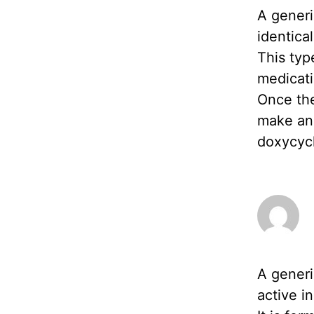
A generi
identica
This typ
medicati
Once the
make and
doxycyc
A generi
active i